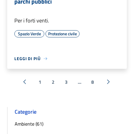
parchi pubblici
Per i forti venti.
Spazio Verde
Protezione civile
LEGGI DI PIÙ
1
2
3
...
8
« Precedente
Successiva 
Categorie
Ambiente (61)