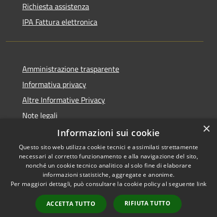
Richiesta assistenza
IPA Fattura elettronica
Amministrazione trasparente
Informativa privacy
Altre Informative Privacy
Note legali
×
Dichiarazione di accessibilità
Informazioni sui cookie
Questo sito web utilizza cookie tecnici e assimilati strettamente
necessari al corretto funzionamento e alla navigazione del sito,
nonché un cookie tecnico analitico al solo fine di elaborare
informazioni statistiche, aggregate e anonime.
RSS
Copyright © 2026 • Comune di
Per maggiori dettagli, può consultare la cookie policy al seguente
link
Accessibilità
Altamura • Powered by
Privacy
Municipium
Accesso
•
RIFIUTA TUTTO
ACCETTA TUTTO
Cookie
redazione