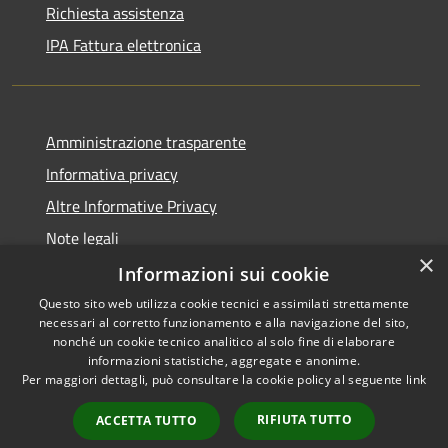
Richiesta assistenza
IPA Fattura elettronica
Amministrazione trasparente
Informativa privacy
Altre Informative Privacy
Note legali
×
Dichiarazione di accessibilità
Informazioni sui cookie
Questo sito web utilizza cookie tecnici e assimilati strettamente
necessari al corretto funzionamento e alla navigazione del sito,
nonché un cookie tecnico analitico al solo fine di elaborare
informazioni statistiche, aggregate e anonime.
RSS
Copyright © 2026 • Comune di
Per maggiori dettagli, può consultare la cookie policy al seguente
link
Accessibilità
Altamura • Powered by
Privacy
Municipium
Accesso
•
RIFIUTA TUTTO
ACCETTA TUTTO
Cookie
redazione