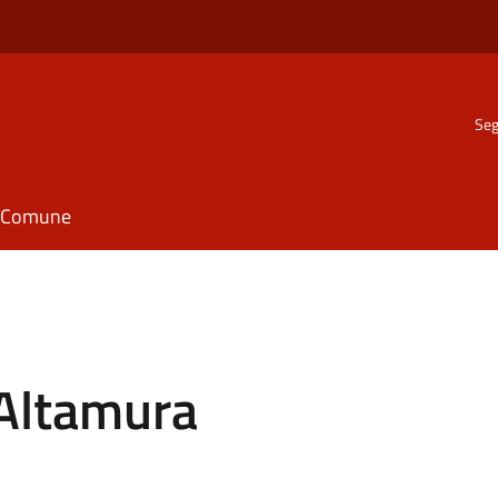
Seg
il Comune
 Altamura