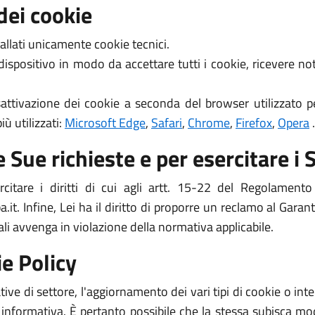
dei cookie
allati unicamente cookie tecnici.
 dispositivo in modo da accettare tutti i cookie, ricevere 
attivazione dei cookie a seconda del browser utilizzato pe
ù utilizzati:
Microsoft Edge
,
Safari
,
Chrome
,
Firefox
,
Opera
.
 Sue richieste e per esercitare i S
ercitare i diritti di cui agli artt. 15-22 del Regolame
. Infine, Lei ha il diritto di proporre un reclamo al Garant
ali avvenga in violazione della normativa applicabile.
e Policy
ive di settore, l'aggiornamento dei vari tipi di cookie o i
 informativa. È pertanto possibile che la stessa subisca mod