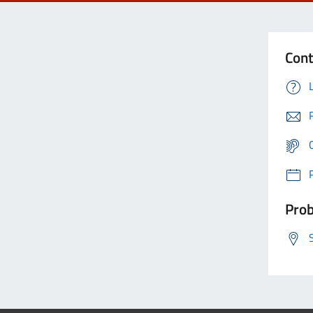
Cont
Prob