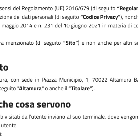
i sensi del Regolamento (UE) 2016/679 (di seguito
“Regola
zione dei dati personali (di seguito
“Codice Privacy”
), nonc
8 maggio 2014 e n. 231 del 10 giugno 2021 in materia di coo
opra menzionato (di seguito
“Sito”
) e non anche per altri s
to
amura, con sede in Piazza Municipio, 1, 70022 Altamura 
seguito
"Altamura"
o anche il
“Titolare”
).
 che cosa servono
 web visitati dall’utente inviano al suo terminale, dove veng
 utente.
i: