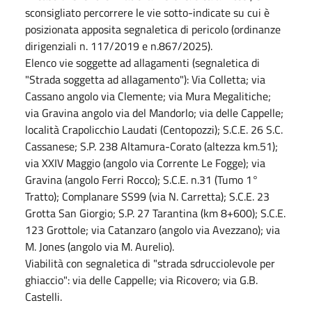
sconsigliato percorrere le vie sotto-indicate su cui è
posizionata apposita segnaletica di pericolo (ordinanze
dirigenziali n. 117/2019 e n.867/2025).
Elenco vie soggette ad allagamenti (segnaletica di
"Strada soggetta ad allagamento"): Via Colletta; via
Cassano angolo via Clemente; via Mura Megalitiche;
via Gravina angolo via del Mandorlo; via delle Cappelle;
località Crapolicchio Laudati (Centopozzi); S.C.E. 26 S.C.
Cassanese; S.P. 238 Altamura-Corato (altezza km.51);
via XXIV Maggio (angolo via Corrente Le Fogge); via
Gravina (angolo Ferri Rocco); S.C.E. n.31 (Tumo 1°
Tratto); Complanare SS99 (via N. Carretta); S.C.E. 23
Grotta San Giorgio; S.P. 27 Tarantina (km 8+600); S.C.E.
123 Grottole; via Catanzaro (angolo via Avezzano); via
M. Jones (angolo via M. Aurelio).
Viabilità con segnaletica di "strada sdrucciolevole per
ghiaccio": via delle Cappelle; via Ricovero; via G.B.
Castelli.