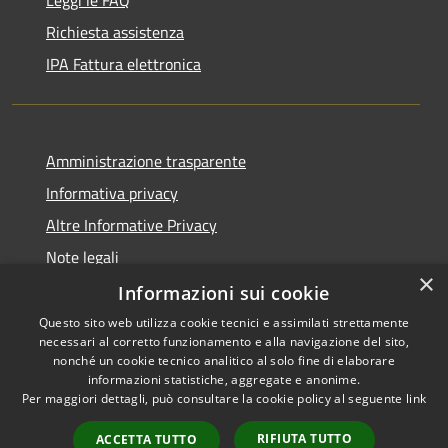
Richiesta assistenza
IPA Fattura elettronica
Amministrazione trasparente
Informativa privacy
Altre Informative Privacy
Note legali
×
Dichiarazione di accessibilità
Informazioni sui cookie
Questo sito web utilizza cookie tecnici e assimilati strettamente
necessari al corretto funzionamento e alla navigazione del sito,
nonché un cookie tecnico analitico al solo fine di elaborare
informazioni statistiche, aggregate e anonime.
RSS
Copyright © 2026 • Comune di
Per maggiori dettagli, può consultare la cookie policy al seguente
link
Accessibilità
Altamura • Powered by
Privacy
Municipium
Accesso
•
RIFIUTA TUTTO
ACCETTA TUTTO