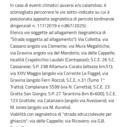
In caso di eventi climatici avversi e/o calamitosi, è
sconsigliato percorrere le vie sotto-indicate su cui è
posizionata apposita segnaletica di pericolo (ordinanze
dirigenziali n. 117/2019 e n.867/2025).
Elenco vie soggette ad allagamenti (segnaletica di
"Strada soggetta ad allagamento"): Via Colletta; via
Cassano angolo via Clemente; via Mura Megalitiche;
via Gravina angolo via del Mandorlo; via delle Cappelle;
località Crapolicchio Laudati (Centopozzi); S.C.E. 26 S.C.
Cassanese; S.P. 238 Altamura-Corato (altezza km.51);
via XXIV Maggio (angolo via Corrente Le Fogge); via
Gravina (angolo Ferri Rocco); S.C.E. n.31 (Tumo 1°
Tratto); Complanare SS99 (via N. Carretta); S.C.E. 23
Grotta San Giorgio; S.P. 27 Tarantina (km 8+600); S.C.E.
123 Grottole; via Catanzaro (angolo via Avezzano); via
M. Jones (angolo via M. Aurelio).
Viabilità con segnaletica di "strada sdrucciolevole per
ghiaccio": via delle Cappelle; via Ricovero; via G.B.