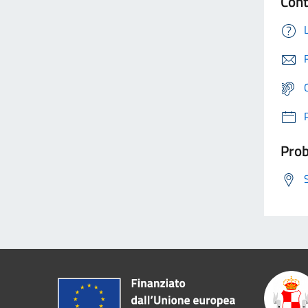
Cont
Prob