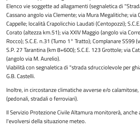
Elenco vie soggette ad allagamenti (segnaletica di "Strad
Cassano angolo via Clemente; via Mura Megalitiche; via G
Cappelle; località Crapolicchio Laudati (Centopozzi); S.C.
Corato (altezza km.51); via XXIV Maggio (angolo via Corre
Rocco); S.C.E. n.31 (Tumo 1° Tratto); Complanare SS99 (vi
S.P. 27 Tarantina (km 8+600); S.C.E. 123 Grottole; via Ca
(angolo via M. Aurelio).
Viabilità con segnaletica di "strada sdrucciolevole per ghia
G.B. Castelli.
Inoltre, in circostanze climatiche avverse e/o calamitose, 
(pedonali, stradali o ferroviari).
Il Servizio Protezione Civile Altamura monitorerà, anche att
l'evolversi della situazione meteo.