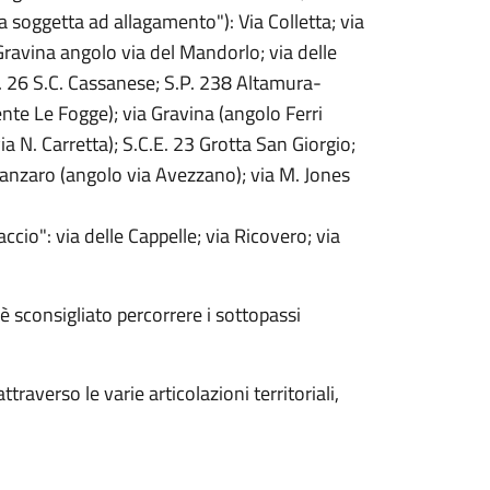
a soggetta ad allagamento"): Via Colletta; via
ravina angolo via del Mandorlo; via delle
E. 26 S.C. Cassanese; S.P. 238 Altamura-
nte Le Fogge); via Gravina (angolo Ferri
a N. Carretta); S.C.E. 23 Grotta San Giorgio;
tanzaro (angolo via Avezzano); via M. Jones
ccio": via delle Cappelle; via Ricovero; via
è sconsigliato percorrere i sottopassi
raverso le varie articolazioni territoriali,