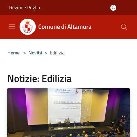
Salta al contenuto principale
Regione Puglia
Comune di Altamura
Home
>
Novità
>
Edilizia
Notizie: Edilizia