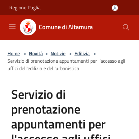
Salta al contenuto principale
Regione Puglia
Comune di Altamura
Home
>
Novità
>
Notizie
>
Edilizia
>
Servizio di prenotazione appuntamenti per l'accesso agli
uffici dell'edilizia e dell'urbanistica
Servizio di
prenotazione
appuntamenti per
l'accesso agli uffici