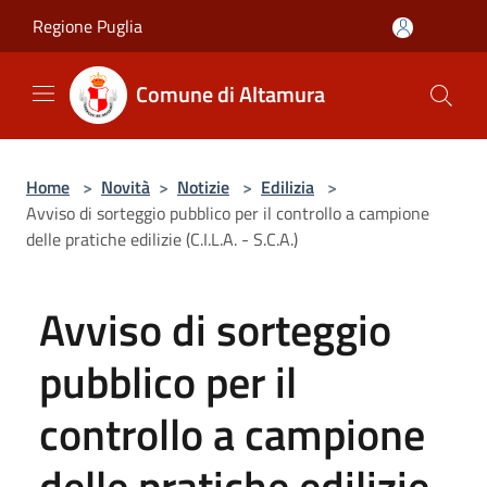
Salta al contenuto principale
Regione Puglia
Comune di Altamura
Home
>
Novità
>
Notizie
>
Edilizia
>
Avviso di sorteggio pubblico per il controllo a campione
delle pratiche edilizie (C.I.L.A. - S.C.A.)
Avviso di sorteggio
pubblico per il
controllo a campione
delle pratiche edilizie