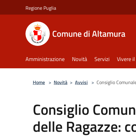
Salta al contenuto principale
Regione Puglia
Comune di Altamura
Amministrazione
Novità
Servizi
Vivere 
Home
>
Novità
>
Avvisi
>
Consiglio Comunale 
Consiglio Comuna
delle Ragazze: co