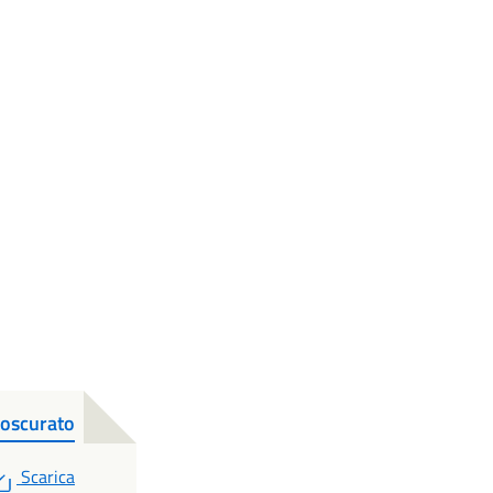
_oscurato
PDF
Scarica