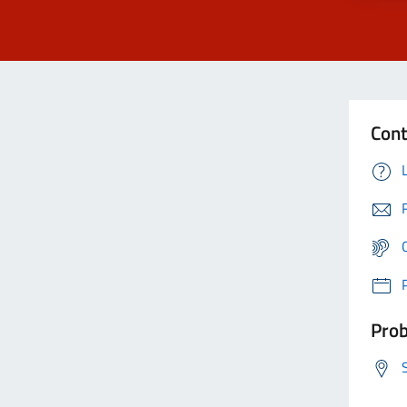
Cont
Prob