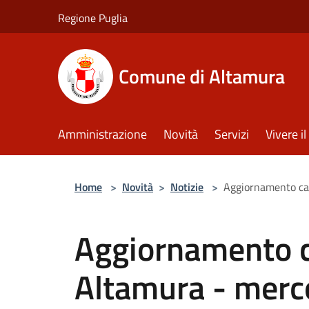
Salta al contenuto principale
Regione Puglia
Comune di Altamura
Amministrazione
Novità
Servizi
Vivere 
Home
>
Novità
>
Notizie
>
Aggiornamento cas
Aggiornamento c
Altamura - merco