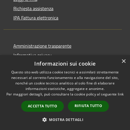
Richiesta assistenza
IPA Fattura elettronica
Amministrazione trasparente
Informativa privacy
×
Informazioni sui cookie
Altre Informative Privacy
Questo sito web utilizza cookie tecnici e assimilati strettamente
Note legali
necessari al corretto funzionamento e alla navigazione del sito,
Dichiarazione di accessibilità
nonché un cookie tecnico analitico al solo fine di elaborare
informazioni statistiche, aggregate e anonime.
Per maggiori dettagli, può consultare la cookie policy al seguente
link
RIFIUTA TUTTO
ACCETTA TUTTO
RSS
Copyright © 2026 • Comune di
Accessibilità
Altamura • Powered by
MOSTRA DETTAGLI
Privacy
Municipium
Accesso
•