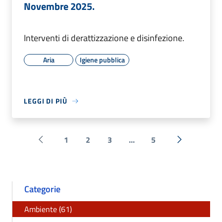
Novembre 2025.
Interventi di derattizzazione e disinfezione.
Aria
Igiene pubblica
LEGGI DI PIÙ
1
2
3
...
5
Pagina precedente
Successiva 
Categorie
Ambiente (61)