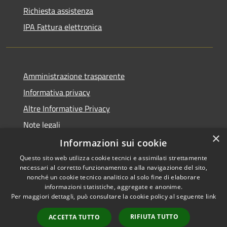
Richiesta assistenza
IPA Fattura elettronica
Amministrazione trasparente
Informativa privacy
Altre Informative Privacy
Note legali
×
Dichiarazione di accessibilità
Informazioni sui cookie
Questo sito web utilizza cookie tecnici e assimilati strettamente
necessari al corretto funzionamento e alla navigazione del sito,
nonché un cookie tecnico analitico al solo fine di elaborare
informazioni statistiche, aggregate e anonime.
RSS
Copyright © 2026 • Comune di
Per maggiori dettagli, può consultare la cookie policy al seguente
link
Accessibilità
Altamura • Powered by
Privacy
Municipium
Accesso
•
RIFIUTA TUTTO
ACCETTA TUTTO