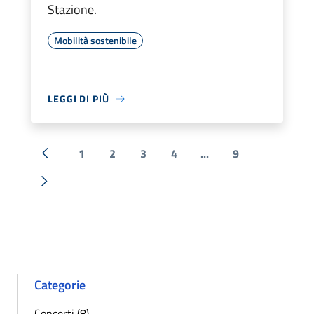
Stazione.
Mobilità sostenibile
LEGGI DI PIÙ
1
2
3
4
...
9
« Precedente
Successiva »
Categorie
Concerti (8)