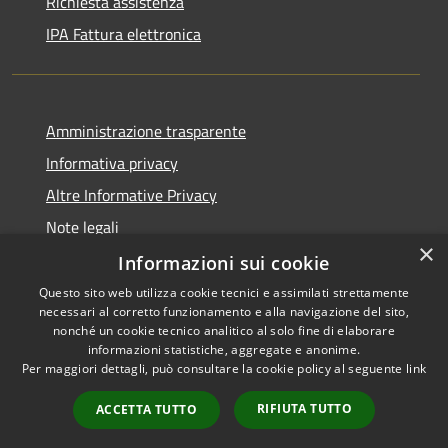
Richiesta assistenza
IPA Fattura elettronica
Amministrazione trasparente
Informativa privacy
Altre Informative Privacy
Note legali
×
Dichiarazione di accessibilità
Informazioni sui cookie
Questo sito web utilizza cookie tecnici e assimilati strettamente
necessari al corretto funzionamento e alla navigazione del sito,
nonché un cookie tecnico analitico al solo fine di elaborare
informazioni statistiche, aggregate e anonime.
RSS
Copyright © 2026 • Comune di
Per maggiori dettagli, può consultare la cookie policy al seguente
link
Accessibilità
Altamura • Powered by
Privacy
Municipium
Accesso
•
RIFIUTA TUTTO
ACCETTA TUTTO
Cookie
redazione