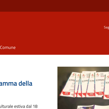
Seg
il Comune
ramma della
lturale estiva dal 18