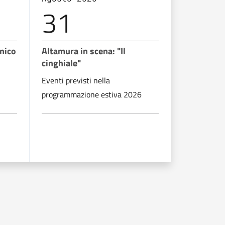
31
06
onico
Altamura in scena: "Il
Altamura i
cinghiale"
e la Tirchj
Eventi previsti nella
Eventi previ
programmazione estiva 2026
programmaz