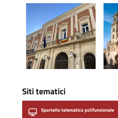
Palazzo di Città
Cattedr
Siti tematici
Sportello telematico polifunzionale