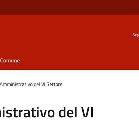
Seg
il Comune
Amministrativo del VI Settore
strativo del VI