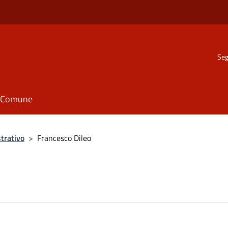
Seg
il Comune
trativo
>
Francesco Dileo