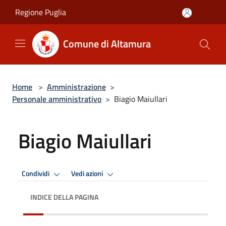
Salta al contenuto principale
Regione Puglia
Comune di Altamura
Home
>
Amministrazione
>
Personale amministrativo
>
Biagio Maiullari
Biagio Maiullari
Condividi
Vedi azioni
INDICE DELLA PAGINA