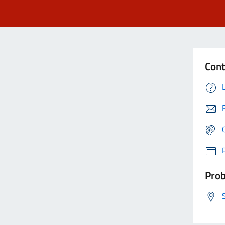
Cont
Prob