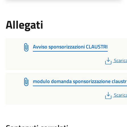
Allegati
Avviso sponsorizzazioni CLAUSTRI
PDF
Scaric
modulo domanda sponsorizzazione claustr
PDF
Scaric