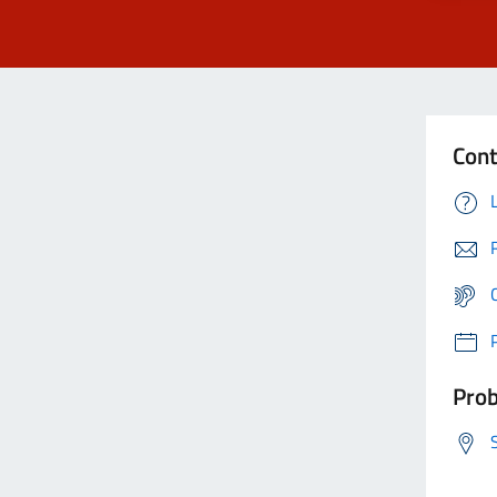
Cont
Prob