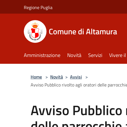
Salta al contenuto principale
Regione Puglia
Comune di Altamura
Amministrazione
Novità
Servizi
Vivere 
Home
>
Novità
>
Avvisi
>
Avviso Pubblico rivolto agli oratori delle parrocchi
Avviso Pubblico r
delle parrocchie