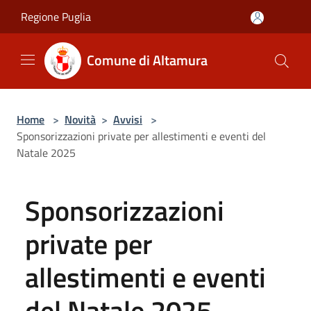
Salta al contenuto principale
Regione Puglia
Comune di Altamura
Home
>
Novità
>
Avvisi
>
Sponsorizzazioni private per allestimenti e eventi del
Natale 2025
Sponsorizzazioni
private per
allestimenti e eventi
del Natale 2025