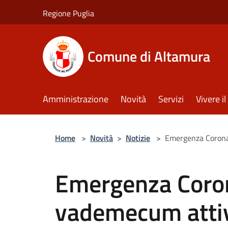
Salta al contenuto principale
Regione Puglia
Comune di Altamura
Amministrazione
Novità
Servizi
Vivere 
Home
>
Novità
>
Notizie
>
Emergenza Corona
Emergenza Coron
vademecum attiv