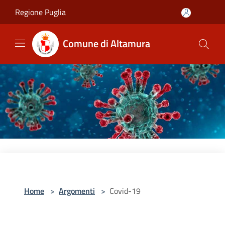
Salta al contenuto principale
Regione Puglia
Comune di Altamura
Home
>
Argomenti
>
Covid-19