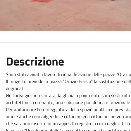
Descrizione
Sono stati avviati i lavori di riqualificazione delle piazze “Orazi
Il progetto prevede in piazza “Orazio Persio” la sostituzione dell
degradati.
Nell’area giochi recintata, la ghiaia a pavimento sarà sostituit
architettonica drenante, una soluzione più idonea e funzionale a
Per uniformare l'ombreggiatura dello spazio pubblico è previst
aiuole anche coinvolgendo le cittadine ed i cittadini che vorran
che saranno inserite in un apposito registro a cura degli Uffici d
In piazza “Don Tonino Bello” il progetto prevede la sostituzione