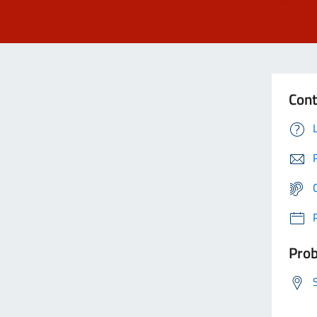
Cont
Prob