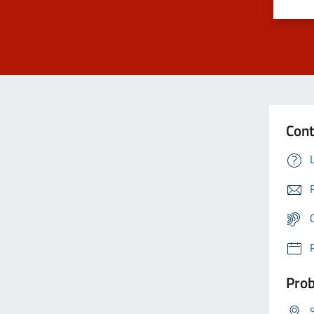
Cont
Prob