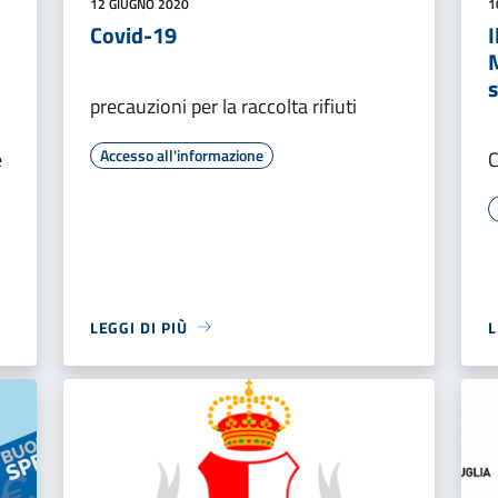
12 GIUGNO 2020
1
Covid-19
s
precauzioni per la raccolta rifiuti
Accesso all'informazione
e
C
LEGGI DI PIÙ
L