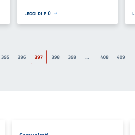
LEGGI DI PIÙ
L
395
396
397
398
399
...
408
409
a precedente