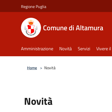
Salta al contenuto principale
Regione Puglia
Comune di Altamura
Amministrazione
Novità
Servizi
Vivere 
Home
>
Novità
Novità