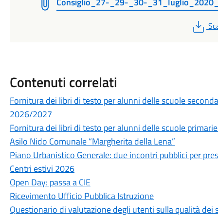
Consiglio_27-_29-_30-_31_luglio_2020
PD
Sc
Contenuti correlati
Fornitura dei libri di testo per alunni delle scuole secon
2026/2027
Fornitura dei libri di testo per alunni delle scuole prima
Asilo Nido Comunale “Margherita della Lena”
Piano Urbanistico Generale: due incontri pubblici per prese
Centri estivi 2026
Open Day: passa a CIE
Ricevimento Ufficio Pubblica Istruzione
Questionario di valutazione degli utenti sulla qualità de