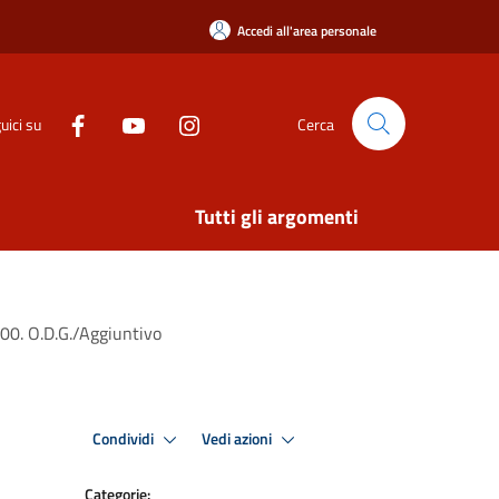
Accedi all'area personale
uici su
Cerca
Tutti gli argomenti
00. O.D.G./Aggiuntivo
Condividi
Vedi azioni
Categorie: