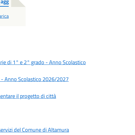
_agg
F
arica
darie di 1° e 2° grado - Anno Scolastico
rie - Anno Scolastico 2026/2027
ntare il progetto di città
i servizi del Comune di Altamura