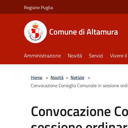
Salta al contenuto principale
Regione Puglia
Comune di Altamura
Amministrazione
Novità
Servizi
Vivere 
Home
>
Novità
>
Notizie
>
Convocazione Consiglio Comunale in sessione ordin
Convocazione Co
sessione ordinar