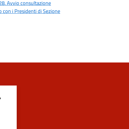
028. Avvio consultazione
con i Presidenti di Sezione
?