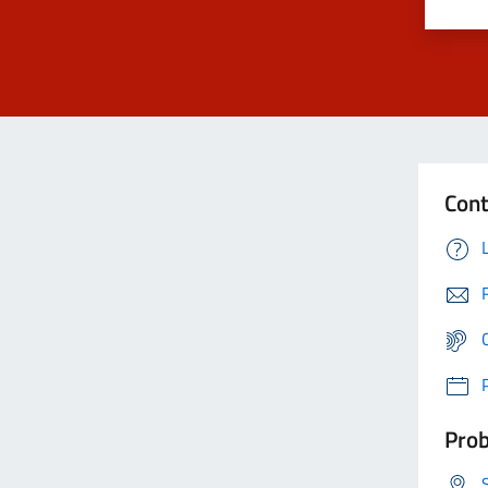
Cont
Prob