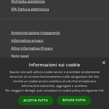
Richiesta assistenza
IPA Fattura elettronica
Amministrazione trasparente
Informativa privacy
Altre Informative Privacy
Note legali
×
Dichiarazione di accessibilità
Informazioni sui cookie
Questo sito web utilizza cookie tecnici e assimilati strettamente
necessari al corretto funzionamento e alla navigazione del sito,
nonché un cookie tecnico analitico al solo fine di elaborare
informazioni statistiche, aggregate e anonime.
RSS
Copyright © 2026 • Comune di
Per maggiori dettagli, può consultare la cookie policy al seguente
link
Accessibilità
Altamura • Powered by
Privacy
Municipium
Accesso
•
RIFIUTA TUTTO
ACCETTA TUTTO
Cookie
redazione