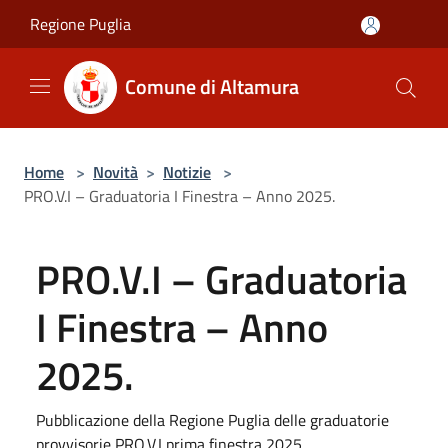
Salta al contenuto principale
Regione Puglia
Comune di Altamura
Home
>
Novità
>
Notizie
>
PRO.V.I – Graduatoria I Finestra – Anno 2025.
PRO.V.I – Graduatoria
I Finestra – Anno
2025.
Pubblicazione della Regione Puglia delle graduatorie
provvisorie PRO.V.I prima finestra 2025.