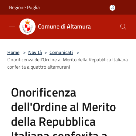
Salta al contenuto principale
Regione Puglia
Comune di Altamura
Home
>
Novità
>
Comunicati
>
Onorificenza dell'Ordine al Merito della Repubblica Italiana
conferita a quattro altamurani
Onorificenza
dell'Ordine al Merito
della Repubblica
Italiana conferita a