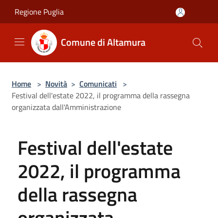
Salta al contenuto principale
Regione Puglia
Comune di Altamura
Home
>
Novità
>
Comunicati
>
Festival dell'estate 2022, il programma della rassegna
organizzata dall'Amministrazione
Festival dell'estate
2022, il programma
della rassegna
organizzata