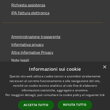
Richiesta assistenza
IPA Fattura elettronica
Amministrazione trasparente
Informativa privacy
Altre Informative Privacy
Note legali
×
Dichiarazione di accessibilità
Informazioni sui cookie
Questo sito web utilizza cookie tecnici e assimilati strettamente
necessari al corretto funzionamento e alla navigazione del sito,
nonché un cookie tecnico analitico al solo fine di elaborare
informazioni statistiche, aggregate e anonime.
RSS
Copyright © 2026 • Comune di
Per maggiori dettagli, può consultare la cookie policy al seguente
link
Accessibilità
Altamura • Powered by
Privacy
Municipium
Accesso
•
RIFIUTA TUTTO
ACCETTA TUTTO