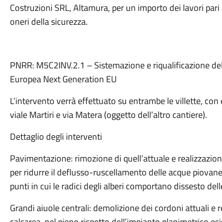
Costruzioni SRL, Altamura, per un importo dei lavori pari 
oneri della sicurezza.
PNRR: M5C2INV.2.1 – Sistemazione e riqualificazione dell
Europea Next Generation EU
L’intervento verrà effettuato su entrambe le villette, con
viale Martiri e via Matera (oggetto dell’altro cantiere).
Dettaglio degli interventi
Pavimentazione: rimozione di quell’attuale e realizzazio
per ridurre il deflusso-ruscellamento delle acque piovane,
punti in cui le radici degli alberi comportano dissesto dell
Grandi aiuole centrali: demolizione dei cordoni attuali e r
calcarea, nel pieno rispetto dell’impianto planimetrico es