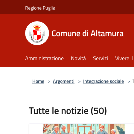
Salta al contenuto principale
Regione Puglia
Comune di Altamura
Amministrazione
Novità
Servizi
Vivere 
Home
>
Argomenti
>
Integrazione sociale
>
Tutte le notizie (50)