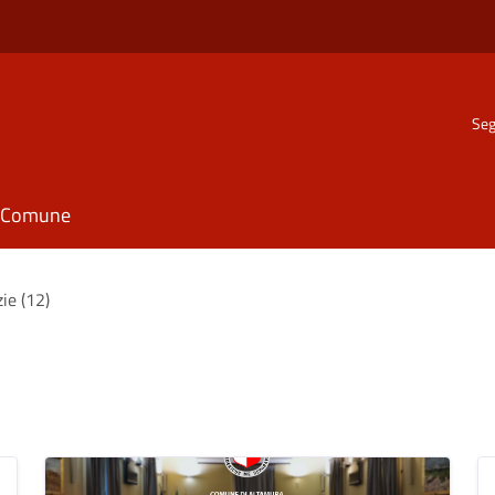
Seg
il Comune
zie (12)