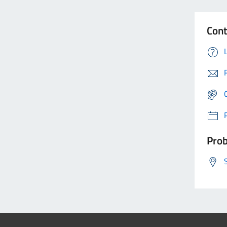
Cont
Prob