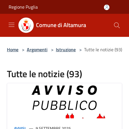
Salta al contenuto principale
Regione Puglia
Comune di Altamura
Home
>
Argomenti
>
Istruzione
>
Tutte le notizie (93)
Tutte le notizie (93)
AVVISI
9 SETTEMBRE 2025