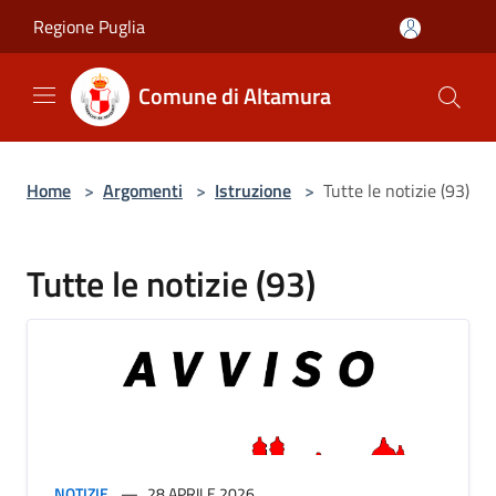
Salta al contenuto principale
Regione Puglia
Comune di Altamura
Home
>
Argomenti
>
Istruzione
>
Tutte le notizie (93)
Tutte le notizie (93)
NOTIZIE
28 APRILE 2026