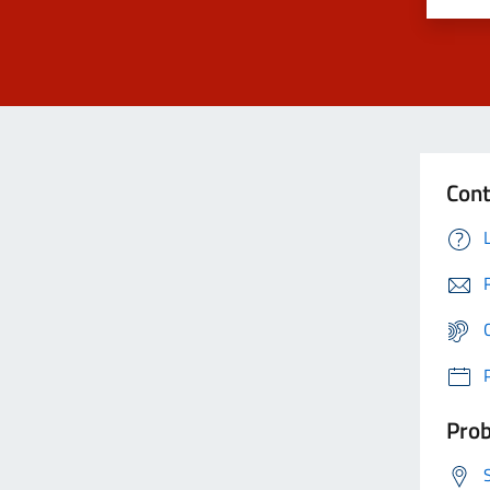
Cont
Prob