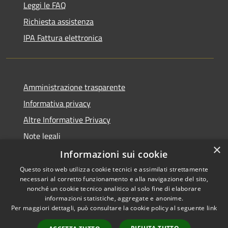
Leggi le FAQ
Richiesta assistenza
IPA Fattura elettronica
Amministrazione trasparente
Informativa privacy
Altre Informative Privacy
Note legali
×
Dichiarazione di accessibilità
Informazioni sui cookie
Questo sito web utilizza cookie tecnici e assimilati strettamente
necessari al corretto funzionamento e alla navigazione del sito,
nonché un cookie tecnico analitico al solo fine di elaborare
informazioni statistiche, aggregate e anonime.
RSS
Copyright © 2026 • Comune di
Per maggiori dettagli, può consultare la cookie policy al seguente
link
Accessibilità
Altamura • Powered by
Privacy
Municipium
Accesso