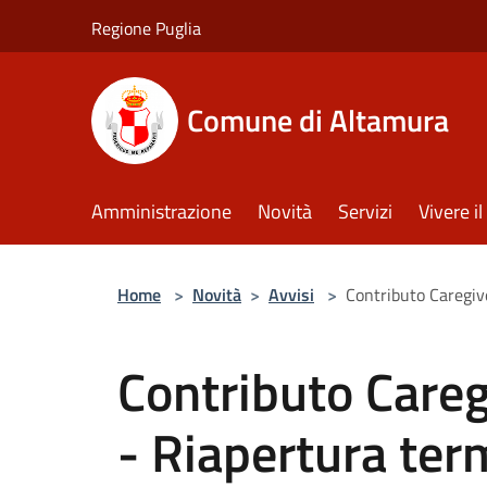
Salta al contenuto principale
Regione Puglia
Comune di Altamura
Amministrazione
Novità
Servizi
Vivere 
Home
>
Novità
>
Avvisi
>
Contributo Caregiv
Contributo Careg
- Riapertura ter