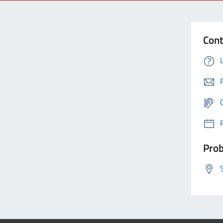
Cont
Prob