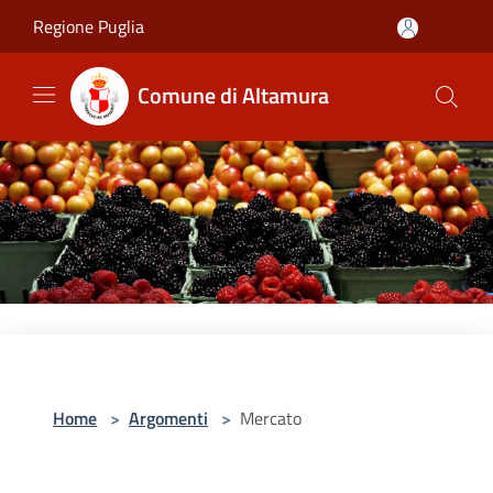
Salta al contenuto principale
Regione Puglia
Comune di Altamura
Home
>
Argomenti
>
Mercato