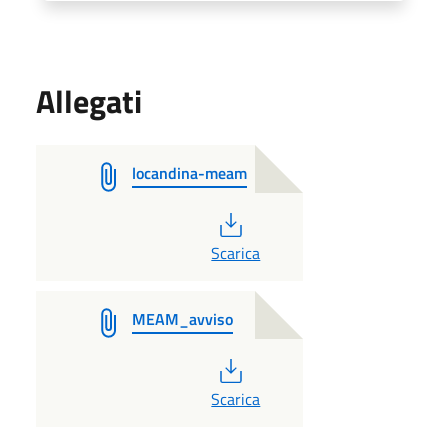
Allegati
locandina-meam
PDF
Scarica
MEAM_avviso
PDF
Scarica