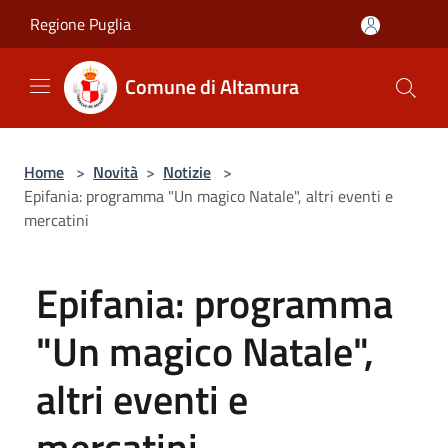
Salta al contenuto principale
Regione Puglia
Comune di Altamura
Home
>
Novità
>
Notizie
>
Epifania: programma "Un magico Natale", altri eventi e
mercatini
Epifania: programma
"Un magico Natale",
altri eventi e
mercatini