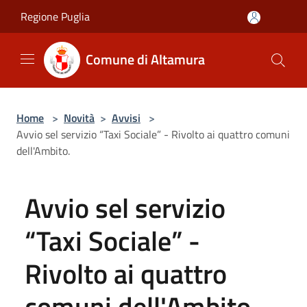
Salta al contenuto principale
Regione Puglia
Comune di Altamura
Home
>
Novità
>
Avvisi
>
Avvio sel servizio “Taxi Sociale” - Rivolto ai quattro comuni
dell'Ambito.
Avvio sel servizio
“Taxi Sociale” -
Rivolto ai quattro
comuni dell'Ambito.