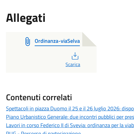
Allegati
Ordinanza-viaSelva
PDF
Scarica
Contenuti correlati
Spettacoli in piazza Duomo il 25 e il 26 luglio 2026: dispo
Piano Urbanistico Generale: due incontri pubblici per prese
Lavori in corso Federico II di Svevia: ordinanza per la viabi
PUG - Percorso di partecipazione