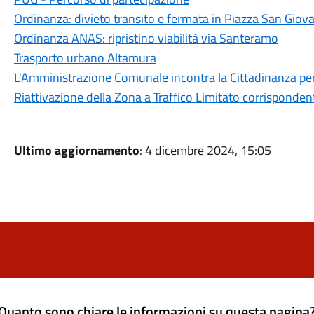
Ordinanza: divieto transito e fermata in Piazza San Giov
Ordinanza ANAS: ripristino viabilità via Santeramo
Trasporto urbano Altamura
L'Amministrazione Comunale incontra la Cittadinanza p
Riattivazione della Zona a Traffico Limitato corrisponde
Ultimo aggiornamento
: 4 dicembre 2024, 15:05
Quanto sono chiare le informazioni su questa pagina