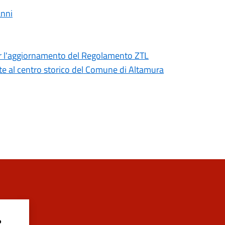
anni
er l'aggiornamento del Regolamento ZTL
nte al centro storico del Comune di Altamura
?