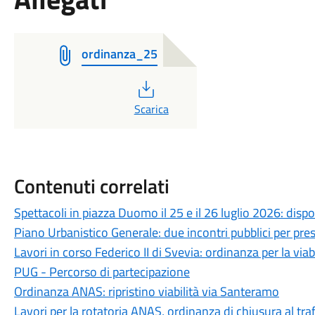
ordinanza_25
PDF
Scarica
Contenuti correlati
Spettacoli in piazza Duomo il 25 e il 26 luglio 2026: dispo
Piano Urbanistico Generale: due incontri pubblici per prese
Lavori in corso Federico II di Svevia: ordinanza per la viabi
PUG - Percorso di partecipazione
Ordinanza ANAS: ripristino viabilità via Santeramo
Lavori per la rotatoria ANAS, ordinanza di chiusura al traff