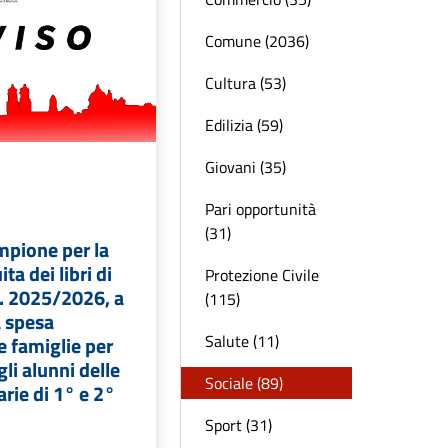
Comune (2036)
Cultura (53)
Edilizia (59)
Giovani (35)
Pari opportunità
(31)
mpione per la
ta dei libri di
Protezione Civile
.S. 2025/2026, a
(115)
a spesa
Salute (11)
e famiglie per
gli alunni delle
Sociale (89)
rie di 1° e 2°
Sport (31)