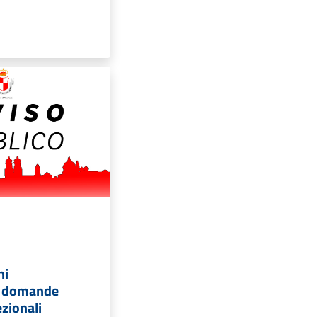
ni
e domande
ezionali