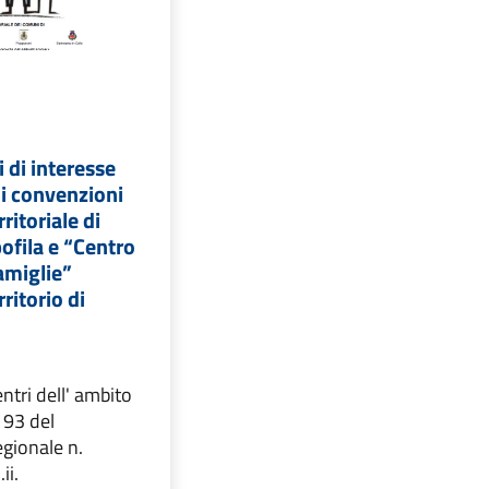
 di interesse
di convenzioni
rritoriale di
ofila e “Centro
famiglie”
rritorio di
entri dell' ambito
o 93 del
gionale n.
ii.